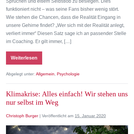
Sprüchen und eitlem Selbstlob zu besiegen. Dies
funktioniert nicht – was seine Fans bisher wenig stört.
Wie stehen die Chancen, dass die Realität Eingang in
unsere Gehirne findet? „Wer sich mit der Realität anlegt,
verliert immer“ Diesen Satz sage ich an passender Stelle
im Coaching. Er gilt immer, […]
Weiterlesen
Trump,
die
Coronakrise
Abgelegt unter:
Allgemein
,
Psychologie
und
die
Realität
Klimakrise: Alles einfach! Wir stehen uns
nur selbst im Weg
Christoph Burger
|
Veröffentlicht am
15. Januar 2020
Klimakrise: