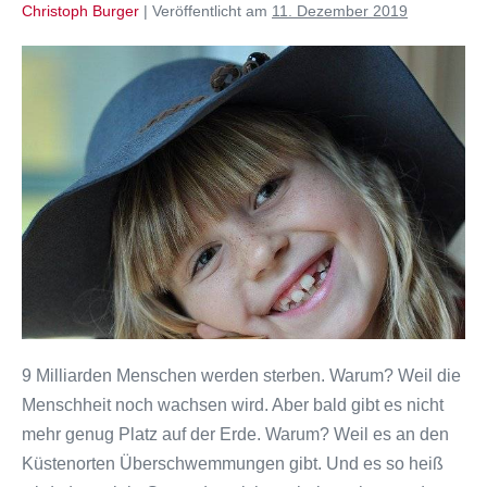
Christoph Burger
|
Veröffentlicht am
11. Dezember 2019
9
Milliarden
Menschen
werden
sterben
–
warum?
9 Milliarden Menschen werden sterben. Warum? Weil die
Menschheit noch wachsen wird. Aber bald gibt es nicht
mehr genug Platz auf der Erde. Warum? Weil es an den
Küstenorten Überschwemmungen gibt. Und es so heiß