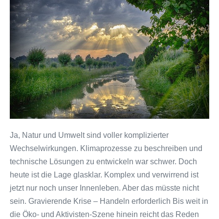
Alles
einfach!
Wir
stehen
uns
nur
selbst
im
Weg
Ja, Natur und Umwelt sind voller komplizierter
Wechselwirkungen. Klimaprozesse zu beschreiben und
technische Lösungen zu entwickeln war schwer. Doch
heute ist die Lage glasklar. Komplex und verwirrend ist
jetzt nur noch unser Innenleben. Aber das müsste nicht
sein. Gravierende Krise – Handeln erforderlich Bis weit in
die Öko- und Aktivisten-Szene hinein reicht das Reden