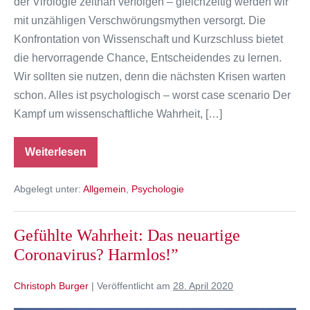
der Virologie zeitnah verfolgen – gleichzeitig werden wir
mit unzähligen Verschwörungsmythen versorgt. Die
Konfrontation von Wissenschaft und Kurzschluss bietet
die hervorragende Chance, Entscheidendes zu lernen.
Wir sollten sie nutzen, denn die nächsten Krisen warten
schon. Alles ist psychologisch – worst case scenario Der
Kampf um wissenschaftliche Wahrheit, […]
Weiterlesen
Der
Clinch
der
Abgelegt unter:
Allgemein
,
Psychologie
Virologen
–
und
worum
Gefühlte Wahrheit: Das neuartige
es
wirklich
Coronavirus? Harmlos!”
geht
Christoph Burger
|
Veröffentlicht am
28. April 2020