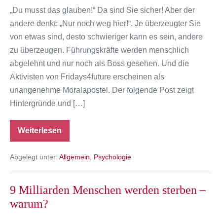
„Du musst das glauben!“ Da sind Sie sicher! Aber der
andere denkt: „Nur noch weg hier!“. Je überzeugter Sie
von etwas sind, desto schwieriger kann es sein, andere
zu überzeugen. Führungskräfte werden menschlich
abgelehnt und nur noch als Boss gesehen. Und die
Aktivisten von Fridays4future erscheinen als
unangenehme Moralapostel. Der folgende Post zeigt
Hintergründe und […]
Weiterlesen
Kommunikation:
Wie
Sie
Abgelegt unter:
Allgemein
,
Psychologie
andere
überzeugen
–
ohne
9 Milliarden Menschen werden sterben –
zu
moralisieren
warum?