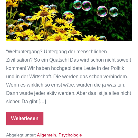
“Weltuntergang? Untergang der menschlichen
Zivilisation? So ein Quatsch! Das wird schon nicht soweit
kommen! Wir haben hochgebildete Leute in der Politik
und in der Wirtschaft. Die werden das schon verhindern.
Wenn es wirklich so ernst wäre, würden die ja was tun.
Dann würde jeder aktiv werden. Aber das ist ja alles nicht
sicher. Da gibt […]
Weiterlesen
Weltuntergang?
Ein
Optimist
Abgelegt unter:
Allgemein
,
Psychologie
kommt