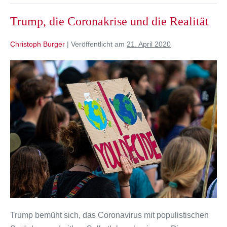
Trump, die Coronakrise und die Realität
Christoph Burger
|
Veröffentlicht am
21. April 2020
Trump,
die
Coronakrise
und
die
Realität
Trump bemüht sich, das Coronavirus mit populistischen