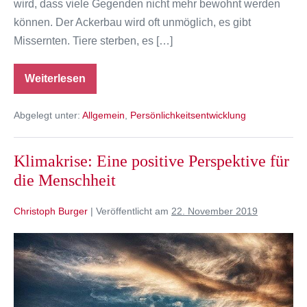
wird, dass viele Gegenden nicht mehr bewohnt werden
können. Der Ackerbau wird oft unmöglich, es gibt
Missernten. Tiere sterben, es […]
Weiterlesen
9
Milliarden
Menschen
Abgelegt unter:
Allgemein
,
Persönlichkeitsentwicklung
werden
sterben
–
warum?
Klimakrise: Eine positive Perspektive für
die Menschheit
Christoph Burger
|
Veröffentlicht am
22. November 2019
Klimakrise:
Eine
positive
Perspektive