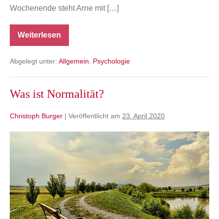
Wochenende steht Arne mit […]
Weiterlesen
Gefühlte
Wahrheit:
Das
Abgelegt unter:
Allgemein
,
Psychologie
neuartige
Coronavirus?
Harmlos!”
Was ist Normalität?
Christoph Burger
|
Veröffentlicht am
23. April 2020
Was
ist
Normalität?