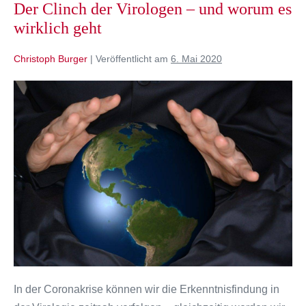
Der Clinch der Virologen – und worum es
wirklich geht
Christoph Burger
|
Veröffentlicht am
6. Mai 2020
Der
Clinch
der
Virologen
–
und
worum
es
wirklich
geht
In der Coronakrise können wir die Erkenntnisfindung in