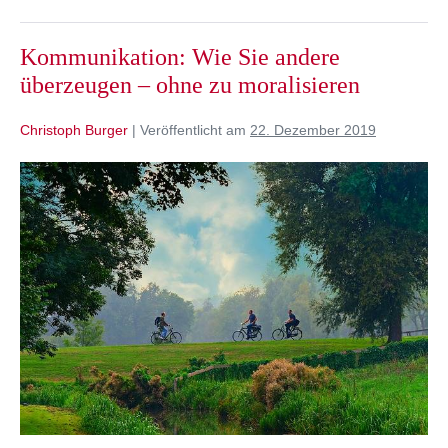
zu
Wort
Kommunikation: Wie Sie andere
überzeugen – ohne zu moralisieren
Christoph Burger
|
Veröffentlicht am
22. Dezember 2019
Kommunikation:
Wie
Sie
andere
überzeugen
–
ohne
zu
moralisieren