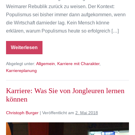
Weimarer Rebublik zurück zu weisen. Der Kontext:
Populismus sei bisher immer dann aufgekommen, wenn
die Wirtschaft darnieder lag. Kein Mensch könne
erklären, warum Populismus heute so erfolgreich […]
Weiterlesen
Karriere:
Gute
Arbeit
Abgelegt unter:
Allgemein
,
Karriere mit Charakter
,
muss
das
Karriereplanung
Ziel
sein
Karriere: Was Sie von Jongleuren lernen
können
Christoph Burger
|
Veröffentlicht am
2. Mai 2018
Karriere:
Was