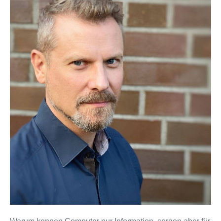
erleben
gerade
einen
gesellschaftlichen
Kipppunkt“