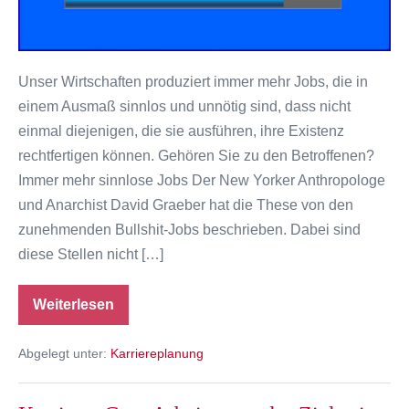
einen
Bullshit-
Job?
Unser Wirtschaften produziert immer mehr Jobs, die in
einem Ausmaß sinnlos und unnötig sind, dass nicht
einmal diejenigen, die sie ausführen, ihre Existenz
rechtfertigen können. Gehören Sie zu den Betroffenen?
Immer mehr sinnlose Jobs Der New Yorker Anthropologe
und Anarchist David Graeber hat die These von den
zunehmenden Bullshit-Jobs beschrieben. Dabei sind
diese Stellen nicht […]
Weiterlesen
Sinn
und
Karriere:
Abgelegt unter:
Karriereplanung
Haben
Sie
einen
Bullshit-