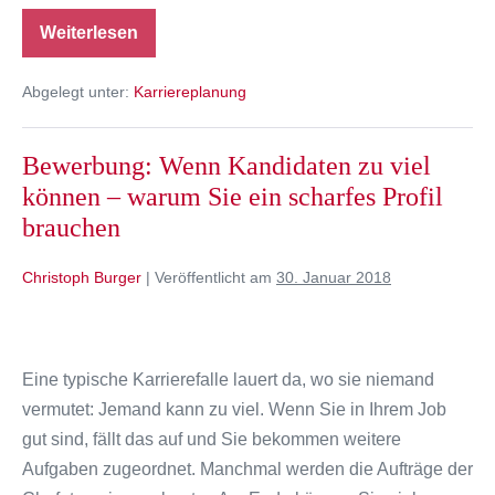
Weiterlesen
Digitalisierung:
Bald
arbeitslos?
Abgelegt unter:
Karriereplanung
Welche
IT-
Felder
boomen?
Bewerbung: Wenn Kandidaten zu viel
können – warum Sie ein scharfes Profil
brauchen
Christoph Burger
|
Veröffentlicht am
30. Januar 2018
Bewerbung:
Wenn
Eine typische Karrierefalle lauert da, wo sie niemand
Kandidaten
vermutet: Jemand kann zu viel. Wenn Sie in Ihrem Job
zu
gut sind, fällt das auf und Sie bekommen weitere
viel
Aufgaben zugeordnet. Manchmal werden die Aufträge der
können