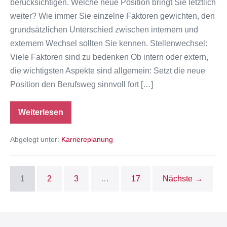
berücksichtigen. Welche neue Position bringt Sie letztlich
externer
weiter? Wie immer Sie einzelne Faktoren gewichten, den
Wechsel?
grundsätzlichen Unterschied zwischen internem und
externem Wechsel sollten Sie kennen. Stellenwechsel:
Viele Faktoren sind zu bedenken Ob intern oder extern,
die wichtigsten Aspekte sind allgemein: Setzt die neue
Position den Berufsweg sinnvoll fort […]
Weiterlesen
Karrierestrategie:
Interner
oder
Abgelegt unter:
Karriereplanung
externer
Wechsel?
1
2
3
…
17
Nächste →