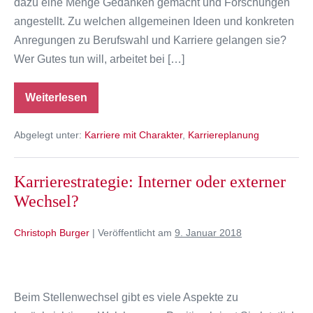
dazu eine Menge Gedanken gemacht und Forschungen
angestellt. Zu welchen allgemeinen Ideen und konkreten
Anregungen zu Berufswahl und Karriere gelangen sie?
Wer Gutes tun will, arbeitet bei […]
Weiterlesen
Karriereplanung:
Gutes
besser
Abgelegt unter:
Karriere mit Charakter
,
Karriereplanung
tun
Karrierestrategie: Interner oder externer
Wechsel?
Christoph Burger
|
Veröffentlicht am
9. Januar 2018
Karrierestrategie:
Interner
Beim Stellenwechsel gibt es viele Aspekte zu
oder