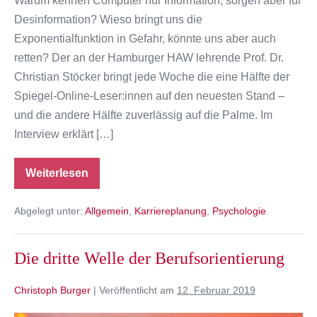
Warum kennen Computer nur Information, sorgen aber für
Desinformation? Wieso bringt uns die
Exponentialfunktion in Gefahr, könnte uns aber auch
retten? Der an der Hamburger HAW lehrende Prof. Dr.
Christian Stöcker bringt jede Woche die eine Hälfte der
Spiegel-Online-Leser:innen auf den neuesten Stand –
und die andere Hälfte zuverlässig auf die Palme. Im
Interview erklärt […]
Weiterlesen
„Wir
erleben
gerade
Abgelegt unter:
Allgemein
,
Karriereplanung
,
Psychologie
einen
gesellschaftlichen
Kipppunkt“
Die dritte Welle der Berufsorientierung
Christoph Burger
|
Veröffentlicht am
12. Februar 2019