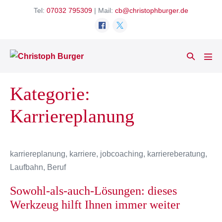
Zum
Tel:
07032 795309
| Mail:
cb@christophburger.de
Inhalt
springen
Suche-
Men
Schalter
Scha
Kategorie:
Karriereplanung
karriereplanung, karriere, jobcoaching, karriereberatung,
Laufbahn, Beruf
Sowohl-als-auch-Lösungen: dieses
Werkzeug hilft Ihnen immer weiter