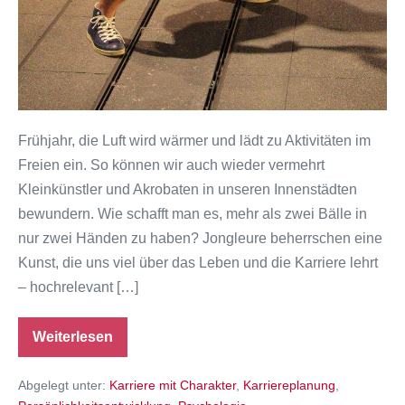
Frühjahr, die Luft wird wärmer und lädt zu Aktivitäten im
Freien ein. So können wir auch wieder vermehrt
Kleinkünstler und Akrobaten in unseren Innenstädten
bewundern. Wie schafft man es, mehr als zwei Bälle in
nur zwei Händen zu haben? Jongleure beherrschen eine
Kunst, die uns viel über das Leben und die Karriere lehrt
– hochrelevant […]
Weiterlesen
Karriere:
Was
Sie
Abgelegt unter:
Karriere mit Charakter
,
Karriereplanung
,
von
Jongleuren