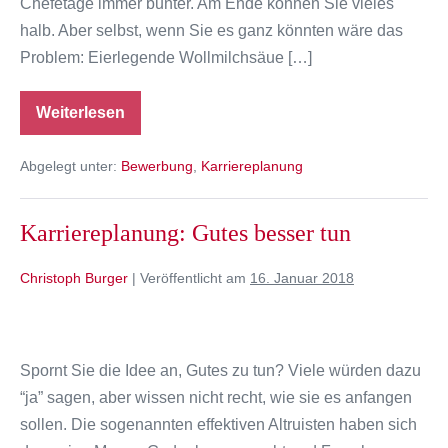
Chefetage immer bunter. Am Ende können Sie vieles
–
halb. Aber selbst, wenn Sie es ganz könnten wäre das
warum
Problem: Eierlegende Wollmilchsäue […]
Sie
ein
Weiterlesen
scharfes
Bewerbung:
Wenn
Profil
Kandidaten
Abgelegt unter:
Bewerbung
,
Karriereplanung
zu
brauchen
viel
können
–
Karriereplanung: Gutes besser tun
warum
Sie
ein
Christoph Burger
|
Veröffentlicht am
16. Januar 2018
scharfes
Profil
brauchen
Karriereplanung:
Gutes
Spornt Sie die Idee an, Gutes zu tun? Viele würden dazu
besser
“ja” sagen, aber wissen nicht recht, wie sie es anfangen
tun
sollen. Die sogenannten effektiven Altruisten haben sich