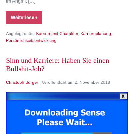
im Angriff, […]
Weiterlesen
Die
dritte
Welle
Abgelegt unter:
Karriere mit Charakter
,
Karriereplanung
,
der
Berufsorientierung
Persönlichkeitsentwicklung
Sinn und Karriere: Haben Sie einen
Bullshit-Job?
Christoph Burger
|
Veröffentlicht am
2. November 2018
Sinn
und
Karriere:
Haben
Sie