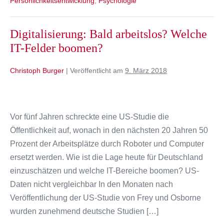
Persönlichkeitsentwicklung
,
Psychologie
lernen
können
Digitalisierung: Bald arbeitslos? Welche
IT-Felder boomen?
Christoph Burger
|
Veröffentlicht am
9. März 2018
Digitalisierung:
Bald
Vor fünf Jahren schreckte eine US-Studie die
arbeitslos?
Öffentlichkeit auf, wonach in den nächsten 20 Jahren 50
Welche
Prozent der Arbeitsplätze durch Roboter und Computer
IT-
ersetzt werden. Wie ist die Lage heute für Deutschland
Felder
einzuschätzen und welche IT-Bereiche boomen? US-
boomen?
Daten nicht vergleichbar In den Monaten nach
Veröffentlichung der US-Studie von Frey und Osborne
wurden zunehmend deutsche Studien […]