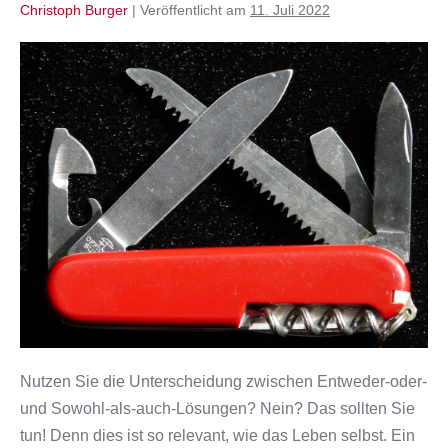
Christoph Burger
|
Veröffentlicht am
11. Juli 2022
Sowohl-
als-
auch-
Lösungen:
dieses
Werkzeug
hilft
Ihnen
immer
weiter
Nutzen Sie die Unterscheidung zwischen Entweder-oder-
und Sowohl-als-auch-Lösungen? Nein? Das sollten Sie
tun! Denn dies ist so relevant, wie das Leben selbst. Ein