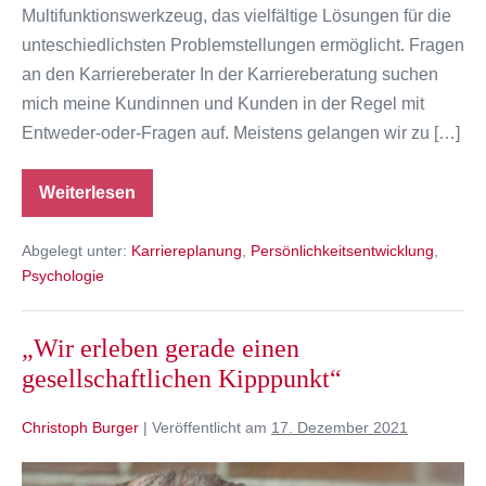
Multifunktionswerkzeug, das vielfältige Lösungen für die
unteschiedlichsten Problemstellungen ermöglicht. Fragen
an den Karriereberater In der Karriereberatung suchen
mich meine Kundinnen und Kunden in der Regel mit
Entweder-oder-Fragen auf. Meistens gelangen wir zu […]
Weiterlesen
Sowohl-
als-
auch-
Abgelegt unter:
Karriereplanung
,
Persönlichkeitsentwicklung
,
Lösungen:
dieses
Psychologie
Werkzeug
hilft
Ihnen
immer
„Wir erleben gerade einen
weiter
gesellschaftlichen Kipppunkt“
Christoph Burger
|
Veröffentlicht am
17. Dezember 2021
„Wir