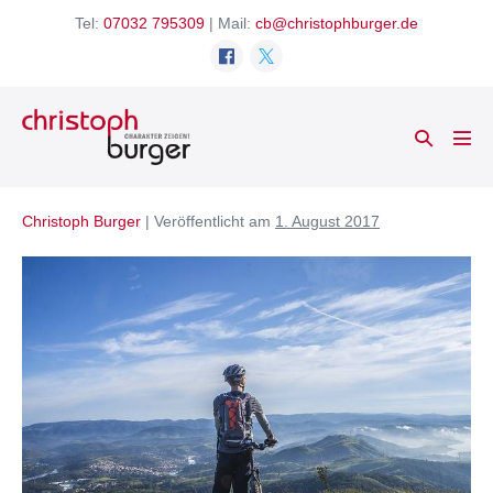
Zum
Tel:
07032 795309
| Mail:
cb@christophburger.de
Inhalt
springen
Suche-
Men
Schalter
Scha
Christoph Burger
|
Veröffentlicht am
1. August 2017