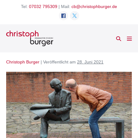
Zum
Tel:
07032 795309
| Mail:
cb@christophburger.de
Inhalt
springen
Suche-
Men
Schalter
Scha
Christoph Burger
|
Veröffentlicht am
28. Juni 2021