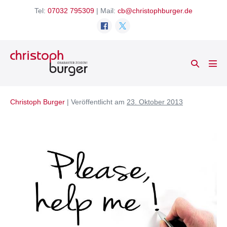
Zum
Tel:
07032 795309
| Mail:
cb@christophburger.de
Inhalt
springen
Suche-
Men
Schalter
Scha
Christoph Burger
|
Veröffentlicht am
23. Oktober 2013